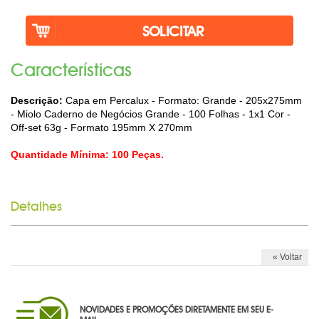
LINHA MASCULINA
MISTURADOR DE DRINK
Caracterí­sticas
MOCHILA TIPO SACOLA
Descrição:
Capa em Percalux - Formato: Grande - 205x275mm
MOUSE PAD PERSONALIZADO
- Miolo Caderno de Negócios Grande - 100 Folhas - 1x1 Cor -
Off-set 63g - Formato 195mm X 270mm
PORTA CRACHÁ RETRÁTIL
Quantidade Mínima: 100 Peças.
PORTA LÁPIS PERSONALIZADO
RISQUE RABISQUE
Detalhes
RÉGUAS PERSONALIZADAS
SACOLA PLÁSTICA
« Voltar
SACOLA TNT
SQUEEZE PERSONALIZADO
NOVIDADES E PROMOÇÕES DIRETAMENTE EM SEU E-