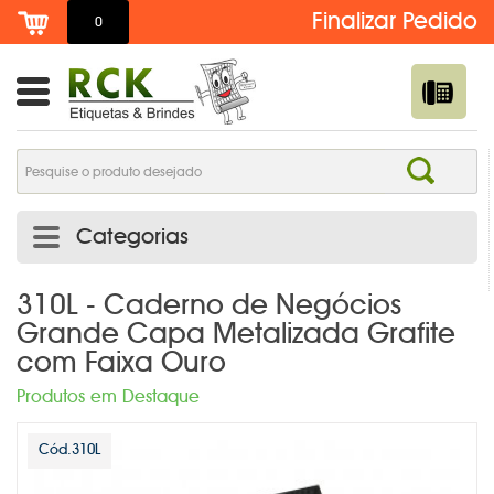
0
Categorias
ADESIVO DE TROCA DE ÓLEO PERSONALIZADO | RCK
310L - Caderno de Negócios
Grande Capa Metalizada Grafite
ETIQUETAS
com Faixa Ouro
ADESIVOS E ETIQUETAS
Produtos em Destaque
AGENDAS PERSONALIZADAS
Cód.310L
BOTTONS /PINS /BROCHES