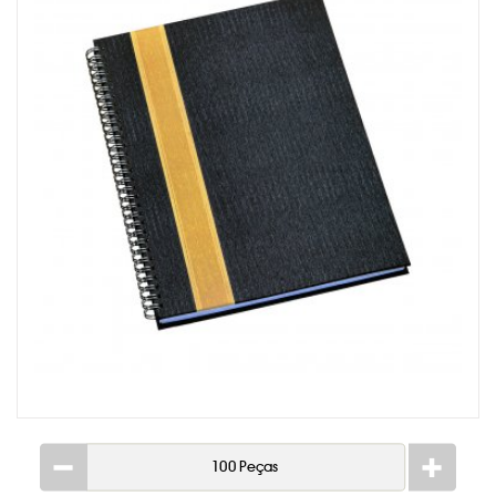
CADERNETA MOLESKINE
CALENDÁRIOS PERSONALIZADO
CANETAS PERSONALIZADAS
CARTEIRA DESPACHANTE
CHAVEIROS PERSONALIZADOS
ETIQUETA COM RESINA
FOLHINHA PERSONALIZADA
KIDS & ESCOLAR
LACRE DE GARANTIA
LAPISEIRA E LÁPIS
LINHA FEMININA