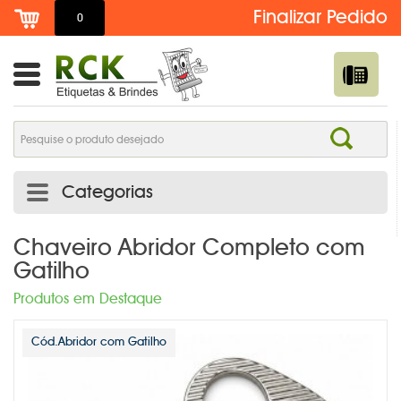
0
Categorias
ADESIVO DE TROCA DE ÓLEO PERSONALIZADO | RCK
Chaveiro Abridor Completo com
Gatilho
ETIQUETAS
Produtos em Destaque
ADESIVOS E ETIQUETAS
AGENDAS PERSONALIZADAS
Cód.Abridor com Gatilho
BOTTONS /PINS /BROCHES