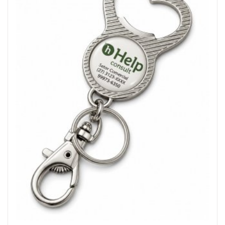
CADERNETA MOLESKINE
CALENDÁRIOS PERSONALIZADO
CANETAS PERSONALIZADAS
CARTEIRA DESPACHANTE
CHAVEIROS PERSONALIZADOS
ETIQUETA COM RESINA
FOLHINHA PERSONALIZADA
KIDS & ESCOLAR
LACRE DE GARANTIA
LAPISEIRA E LÁPIS
LINHA FEMININA