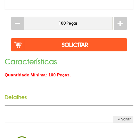
LINHA MASCULINA
MISTURADOR DE DRINK
MOCHILA TIPO SACOLA
MOUSE PAD PERSONALIZADO
PORTA CRACHÁ RETRÁTIL
Caracterí­sticas
PORTA LÁPIS PERSONALIZADO
Quantidade Mínima: 100 Peças.
RISQUE RABISQUE
RÉGUAS PERSONALIZADAS
Detalhes
SACOLA PLÁSTICA
SACOLA TNT
« Voltar
SQUEEZE PERSONALIZADO