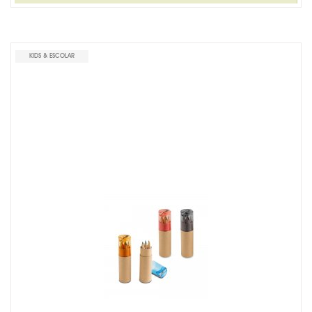
BONECO DE BORRACHA
KIDS & ESCOLAR
LACRE DE GARANTIA
LAPISEIRA E LÁPIS
LINHA FEMININA
LINHA MASCULINA
MISTURADOR DE DRINK
MOCHILA TIPO SACOLA
MOUSE PAD PERSONALIZADO
PORTA CRACHÁ RETRÁTIL
PORTA LÁPIS PERSONALIZADO