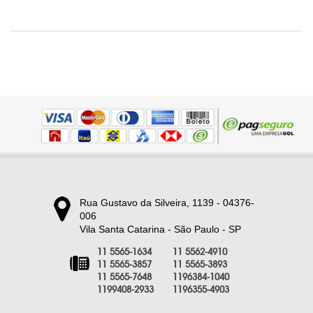
Rua Gustavo da Silveira, 1139 - 04376-
006
Vila Santa Catarina - São Paulo - SP
11 5565-1634
11 5562-4910
11 5565-3857
11 5565-3893
11 5565-7648
1196384-1040
1199408-2933
1196355-4903