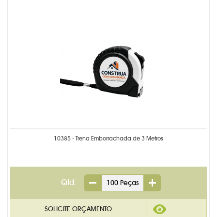
CADERNETA MOLESKINE
CALENDÁRIOS PERSONALIZADO
CANETAS PERSONALIZADAS
CARTEIRA DESPACHANTE
CHAVEIROS PERSONALIZADOS
ETIQUETA COM RESINA
FOLHINHA PERSONALIZADA
10385 - Trena Emborrachada de 3 Metros
KIDS & ESCOLAR
LACRE DE GARANTIA
Qtd.
LAPISEIRA E LÁPIS
LINHA FEMININA