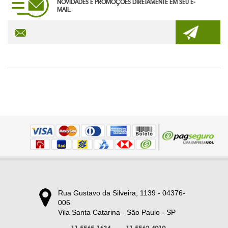
NOVIDADES E PROMOÇÕES DIRETAMENTE EM SEU E-
LINHA MASCULINA
MAIL.
MISTURADOR DE DRINK
MOCHILA TIPO SACOLA
MOUSE PAD PERSONALIZADO
PORTA CRACHÁ RETRÁTIL
PORTA LÁPIS PERSONALIZADO
RISQUE RABISQUE
RÉGUAS PERSONALIZADAS
SACOLA PLÁSTICA
Rua Gustavo da Silveira, 1139 - 04376-
SACOLA TNT
006
Vila Santa Catarina - São Paulo - SP
SQUEEZE PERSONALIZADO