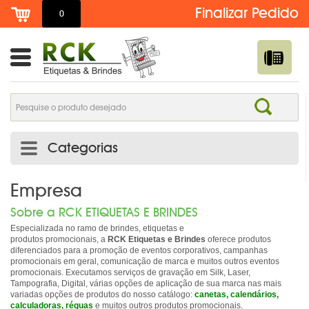
0
Categorias
ADESIVO DE TROCA DE ÓLEO PERSONALIZADO | RCK
Empresa
ETIQUETAS
Sobre a RCK ETIQUETAS E BRINDES
Especializada no ramo de brindes, etiquetas e
ADESIVOS E ETIQUETAS
produtos promocionais, a
RCK Etiquetas e Brindes
oferece produtos
diferenciados para a promoção de eventos corporativos, campanhas
promocionais em geral, comunicação de marca e muitos outros eventos
AGENDAS PERSONALIZADAS
promocionais. Executamos serviços de gravação em Silk, Laser,
Tampografia, Digital, várias opções de aplicação de sua marca nas mais
BOTTONS /PINS /BROCHES
variadas opções de produtos do nosso catálogo:
canetas
,
calendários
,
calculadoras
,
réguas
e muitos outros produtos promocionais.