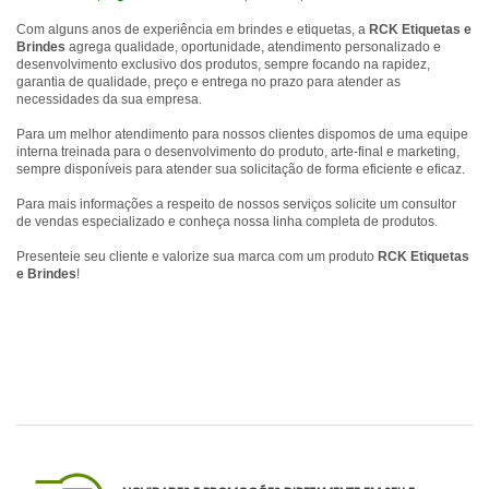
CADERNETA MOLESKINE
Com alguns anos de experiência em brindes e etiquetas, a
RCK Etiquetas e
Brindes
agrega qualidade, oportunidade, atendimento personalizado e
CALENDÁRIOS PERSONALIZADO
desenvolvimento exclusivo dos produtos, sempre focando na rapidez,
garantia de qualidade, preço e entrega no prazo para atender as
necessidades da sua empresa.
CANETAS PERSONALIZADAS
Para um melhor atendimento para nossos clientes dispomos de uma equipe
CARTEIRA DESPACHANTE
interna treinada para o desenvolvimento do produto, arte-final e marketing,
sempre disponíveis para atender sua solicitação de forma eficiente e eficaz.
CHAVEIROS PERSONALIZADOS
Para mais informações a respeito de nossos serviços solicite um consultor
de vendas especializado e conheça nossa linha completa de produtos.
ETIQUETA COM RESINA
Presenteie seu cliente e valorize sua marca com um produto
RCK Etiquetas
e Brindes
!
FOLHINHA PERSONALIZADA
KIDS & ESCOLAR
LACRE DE GARANTIA
LAPISEIRA E LÁPIS
LINHA FEMININA